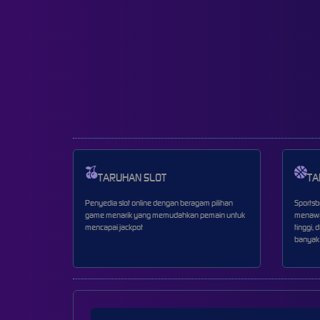
TARUHAN SLOT
TA
Penyedia slot online dengan beragam pilihan
Sportsb
game menarik yang memudahkan pemain untuk
menawar
mencapai jackpot
tinggi,
banyak 