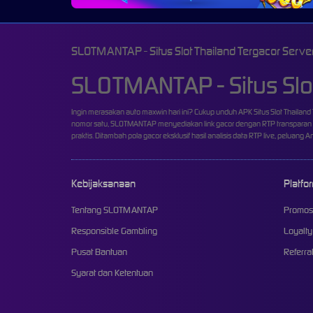
SLOTMANTAP - Situs Slot Thailand Tergacor Server L
SLOTMANTAP - Situs Slot 
Ingin merasakan auto maxwin hari ini? Cukup unduh APK Situs Slot Thailand
nomor satu, SLOTMANTAP menyediakan link gacor dengan RTP transparan dan
praktis. Ditambah pola gacor eksklusif hasil analisis data RTP live, peluan
Kebijaksanaan
Platfo
Tentang SLOTMANTAP
Promos
Responsible Gambling
Loyalty
Pusat Bantuan
Referra
Syarat dan Ketentuan