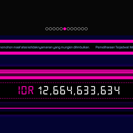
 maaf atas ketidaknyamanan yang mungkin ditimbulkan.
Pemeliharaan Terjadwal: MarbleX pad
IDR
12,664,633,634