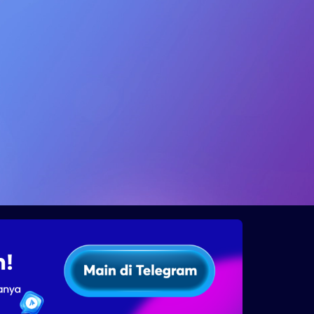
Pindai kod
untuk Un
Android 