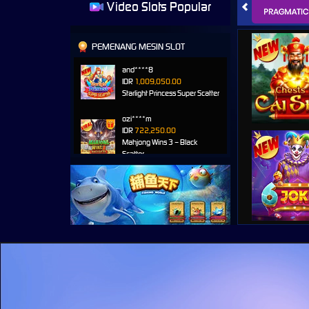
Video Slots Popular
PEMENANG MESIN SLOT
and****8
IDR
1,009,050.00
Starlight Princess Super Scatter
ozi****m
IDR
722,250.00
Mahjong Wins 3 – Black
Scatter
ozi****m
IDR
484,500.00
Gates of Olympus™
ozi****m
IDR
474,900.00
Starlight Princess™ 1000